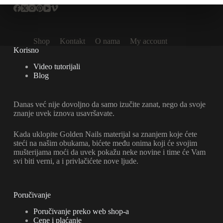
Shop
Kontakt
O nama
My account
Korisno
Video tutorijali
Blog
Danas već nije dovoljno da samo izučite zanat, nego da svoje
znanje uvek iznova usavršavate.
Kada uklopite Golden Nails materijal sa znanjem koje ćete
steći na našim obukama, bićete među onima koji će svojim
mušterijama moći da uvek pokažu neke novine i time će Vam
svi biti verni, a i privlačićete nove ljude.
Poručivanje
Poručivanje preko web shop-a
Cene i plaćanje