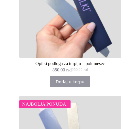
Opilki podloga za turpiju – polumesec
850,00
rsd
950,00
rsd
Originalna
Trenutna
cena
cena
Dodaj u korpu
je
je:
bila:
850,00 rsd.
950,00 rsd.
NAJBOLJA PONUDA!