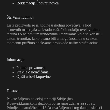
Reklamacija i povrat novca
Šta Vam nudimo?
Lista proizvoda se iz godine u godinu povećava, a kod
osnovnih materijala za izradu veštačkih noktiju uvek vodimo
računa i o najnovijim trendovima i tehnikama koje se koriste u
datom trenutku, kako bismo bili u mogućnosti da u svakom
momentu pružimo adekvatne proizvode našim stručnjacima.
Informacije
Politika privatnosti
Pravila o kolačićama
Opšti uslovi kupovine
Dostava
Pakete šaljemo na celoj teritoriji Srbije (bez
Kosova),kurirskom službom po sistemu „danas za sutra„.
Primljene narudžbe do 13 časova šaljemo istog dana, i sledeći