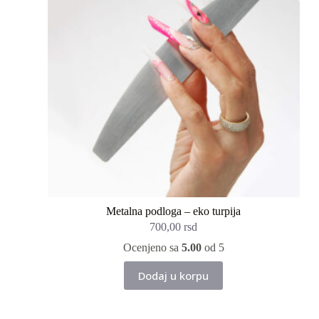
izabrane
na
stranici
proizvoda.
Metalna podloga – eko turpija
700,00
rsd
Ocenjeno sa
5.00
od 5
Dodaj u korpu