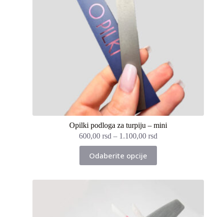
Opilki podloga za turpiju – mini
600,00
rsd
–
1.100,00
rsd
Ovaj
Odaberite opcije
proizvod
ima
više
varijanti.
Opcije
mogu
biti