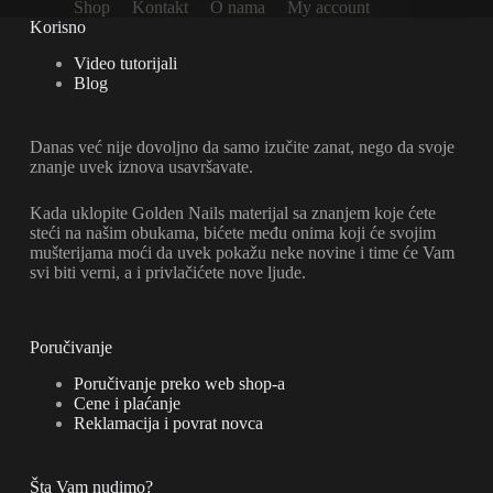
Shop
Kontakt
O nama
My account
na
Korisno
stranici
proizvoda.
Video tutorijali
Blog
Danas već nije dovoljno da samo izučite zanat, nego da svoje
znanje uvek iznova usavršavate.
Kada uklopite Golden Nails materijal sa znanjem koje ćete
steći na našim obukama, bićete među onima koji će svojim
mušterijama moći da uvek pokažu neke novine i time će Vam
svi biti verni, a i privlačićete nove ljude.
Poručivanje
Poručivanje preko web shop-a
Cene i plaćanje
Reklamacija i povrat novca
Šta Vam nudimo?