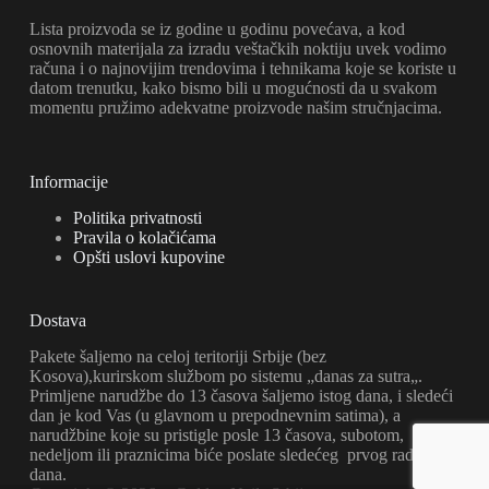
Lista proizvoda se iz godine u godinu povećava, a kod
osnovnih materijala za izradu veštačkih noktiju uvek vodimo
računa i o najnovijim trendovima i tehnikama koje se koriste u
datom trenutku, kako bismo bili u mogućnosti da u svakom
momentu pružimo adekvatne proizvode našim stručnjacima.
Informacije
Politika privatnosti
Pravila o kolačićama
Opšti uslovi kupovine
Dostava
Pakete šaljemo na celoj teritoriji Srbije (bez
Kosova),kurirskom službom po sistemu „danas za sutra„.
Primljene narudžbe do 13 časova šaljemo istog dana, i sledeći
dan je kod Vas (u glavnom u prepodnevnim satima), a
narudžbine koje su pristigle posle 13 časova, subotom,
nedeljom ili praznicima biće poslate sledećeg prvog radnog
dana.