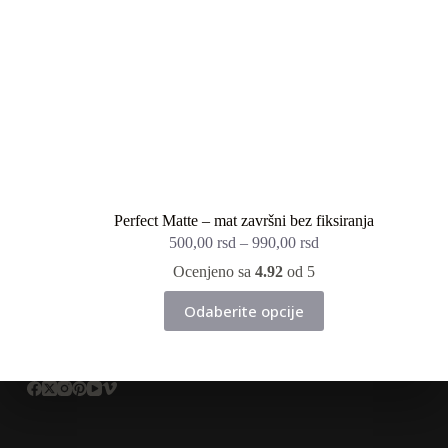
Perfect Matte – mat završni bez fiksiranja
500,00
rsd
–
990,00
rsd
Ocenjeno sa
4.92
od 5
Ovaj
Odaberite opcije
proizvod
ima
više
varijanti.
Opcije
mogu
biti
izabrane