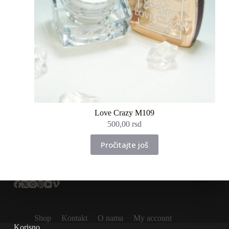
Love Crazy M109
500,00
rsd
Pročitajte još
Shop
Kontakt
O nama
My account
Korisno