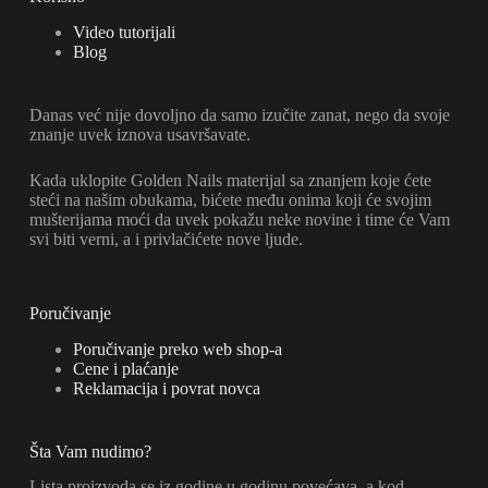
Video tutorijali
Blog
Danas već nije dovoljno da samo izučite zanat, nego da svoje
znanje uvek iznova usavršavate.
Kada uklopite Golden Nails materijal sa znanjem koje ćete
steći na našim obukama, bićete među onima koji će svojim
mušterijama moći da uvek pokažu neke novine i time će Vam
svi biti verni, a i privlačićete nove ljude.
Poručivanje
Poručivanje preko web shop-a
Cene i plaćanje
Reklamacija i povrat novca
Šta Vam nudimo?
Lista proizvoda se iz godine u godinu povećava, a kod