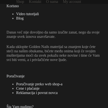
Shop
Kontakt
O nama
My account
na
Korisno
stranici
proizvoda.
Video tutorijali
Blog
Danas već nije dovoljno da samo izučite zanat, nego da svoje
znanje uvek iznova usavršavate.
Kada uklopite Golden Nails materijal sa znanjem koje ćete
steći na našim obukama, bićete među onima koji će svojim
mušterijama moći da uvek pokažu neke novine i time će Vam
svi biti verni, a i privlačićete nove ljude.
Poručivanje
Poručivanje preko web shop-a
Cene i plaćanje
Reklamacija i povrat novca
Šta Vam nudimo?