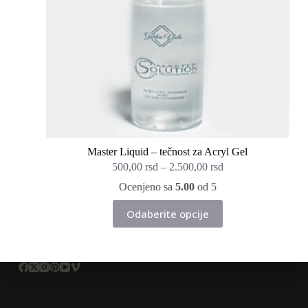
Master Liquid – tečnost za Acryl Gel
500,00
rsd
–
2.500,00
rsd
Ocenjeno sa
5.00
od 5
Ovaj
Odaberite opcije
proizvod
ima
više
varijanti.
Opcije
mogu
biti
izabrane