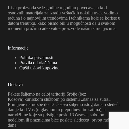
Lista proizvoda se iz godine u godinu povećava, a kod
osnovnih materijala za izradu veštačkih noktiju uvek vodimo
računa i o najnovijim trendovima i tehnikama koje se koriste u
datom trenutku, kako bismo bili u mogućnosti da u svakom
momentu pružimo adekvatne proizvode našim stručnjacima.
Informacije
Politika privatnosti
Pravila o kolačićama
Opšti uslovi kupovine
Dostava
Pakete šaljemo na celoj teritoriji Srbije (bez
Kosova),kurirskom službom po sistemu „danas za sutra„.
Primljene narudžbe do 13 časova šaljemo istog dana, i sledeći
dan je kod Vas (u glavnom u prepodnevnim satima), a
narudžbine koje su pristigle posle 13 časova, subotom,
nedeljom ili praznicima biće poslate sledećeg prvog radnog
dana.