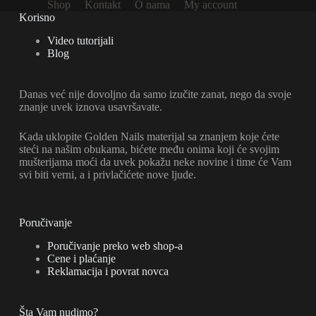
Shop
Kontakt
O nama
My account
Korisno
Video tutorijali
Blog
Danas već nije dovoljno da samo izučite zanat, nego da svoje
znanje uvek iznova usavršavate.
Kada uklopite Golden Nails materijal sa znanjem koje ćete
steći na našim obukama, bićete među onima koji će svojim
mušterijama moći da uvek pokažu neke novine i time će Vam
svi biti verni, a i privlačićete nove ljude.
Poručivanje
Poručivanje preko web shop-a
Cene i plaćanje
Reklamacija i povrat novca
Šta Vam nudimo?