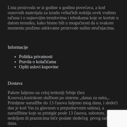
Lista proizvoda se iz godine u godinu povećava, a kod
osnovnih materijala za izradu veštačkih noktiju uvek vodimo
računa i o najnovijim trendovima i tehnikama koje se koriste u
datom trenutku, kako bismo bili u mogućnosti da u svakom
momentu pružimo adekvatne proizvode našim stručnjacima.
Informacije
Politika privatnosti
Pravila o kolačićama
Opšti uslovi kupovine
Dostava
Pakete šaljemo na celoj teritoriji Srbije (bez
Kosova),kurirskom službom po sistemu „danas za sutra„.
Primljene narudžbe do 13 časova šaljemo istog dana, i sledeći
dan je kod Vas (u glavnom u prepodnevnim satima), a
narudžbine koje su pristigle posle 13 časova, subotom,
nedeljom ili praznicima biće poslate sledećeg prvog radnog
dana.