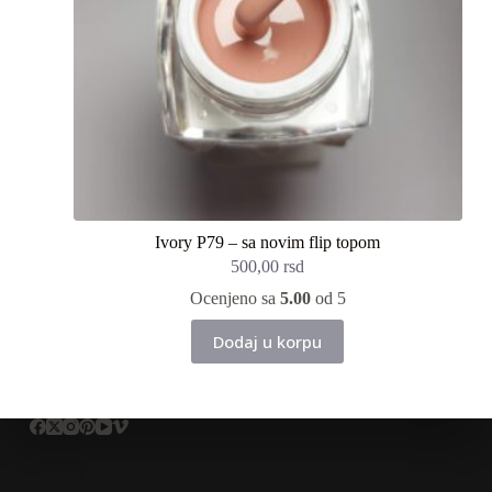
Ivory P79 – sa novim flip topom
500,00
rsd
Ocenjeno sa
5.00
od 5
Dodaj u korpu