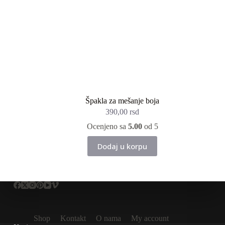
Špakla za mešanje boja
390,00
rsd
Ocenjeno sa
5.00
od 5
Dodaj u korpu
Shop
Kontakt
O nama
My account