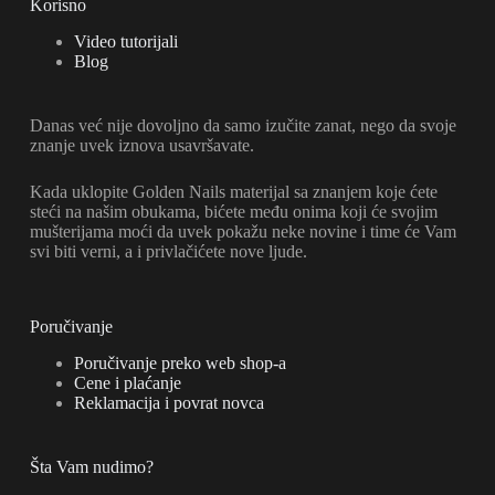
Korisno
Video tutorijali
Blog
Danas već nije dovoljno da samo izučite zanat, nego da svoje
znanje uvek iznova usavršavate.
Kada uklopite Golden Nails materijal sa znanjem koje ćete
steći na našim obukama, bićete među onima koji će svojim
mušterijama moći da uvek pokažu neke novine i time će Vam
svi biti verni, a i privlačićete nove ljude.
Poručivanje
Poručivanje preko web shop-a
Cene i plaćanje
Reklamacija i povrat novca
Šta Vam nudimo?