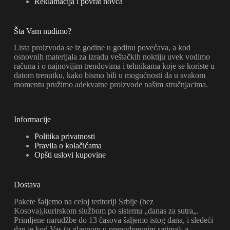
Reklamacija i povrat novca
Šta Vam nudimo?
Lista proizvoda se iz godine u godinu povećava, a kod
osnovnih materijala za izradu veštačkih noktiju uvek vodimo
računa i o najnovijim trendovima i tehnikama koje se koriste u
datom trenutku, kako bismo bili u mogućnosti da u svakom
momentu pružimo adekvatne proizvode našim stručnjacima.
Informacije
Politika privatnosti
Pravila o kolačićama
Opšti uslovi kupovine
Dostava
Pakete šaljemo na celoj teritoriji Srbije (bez
Kosova),kurirskom službom po sistemu „danas za sutra„.
Primljene narudžbe do 13 časova šaljemo istog dana, i sledeći
dan je kod Vas (u glavnom u prepodnevnim satima), a