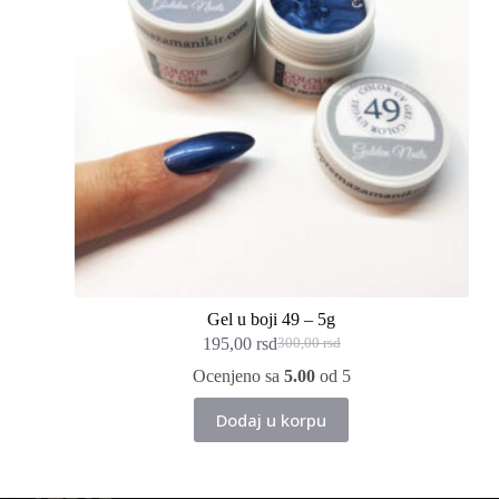
Gel u boji 49 – 5g
195,00
rsd
300,00
rsd
Originalna
Trenutna
cena
cena
Ocenjeno sa
5.00
od 5
je
je:
bila:
195,00 rsd.
Dodaj u korpu
300,00 rsd.