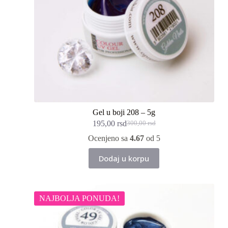
Gel u boji 208 – 5g
195,00
rsd
300,00
rsd
Originalna
Trenutna
cena
cena
Ocenjeno sa
4.67
od 5
je
je:
bila:
195,00 rsd.
Dodaj u korpu
300,00 rsd.
NAJBOLJA PONUDA!