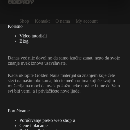
Shop
Kontakt
O nama
My account
Korisno
Video tutorijali
Blog
Danas već nije dovoljno da samo izučite zanat, nego da svoje
znanje uvek iznova usavršavate.
Kada uklopite Golden Nails materijal sa znanjem koje ćete
steći na našim obukama, bićete među onima koji će svojim
mušterijama moći da uvek pokažu neke novine i time će Vam
svi biti verni, a i privlačićete nove ljude.
Poručivanje
Poručivanje preko web shop-a
Cene i plaćanje