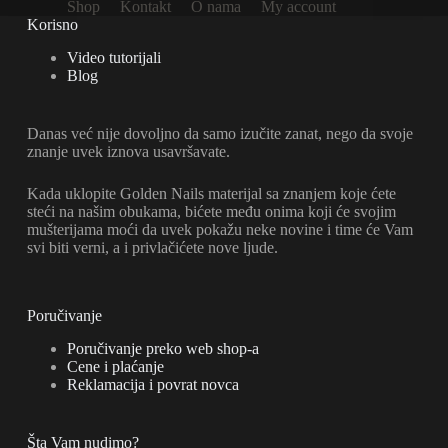
Shop
Kontakt
O nama
My account
na
Korisno
stranici
proizvoda.
Video tutorijali
Blog
Danas već nije dovoljno da samo izučite zanat, nego da svoje
znanje uvek iznova usavršavate.
Kada uklopite Golden Nails materijal sa znanjem koje ćete
steći na našim obukama, bićete među onima koji će svojim
mušterijama moći da uvek pokažu neke novine i time će Vam
svi biti verni, a i privlačićete nove ljude.
Poručivanje
Poručivanje preko web shop-a
Cene i plaćanje
Reklamacija i povrat novca
Šta Vam nudimo?