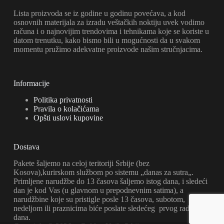
Lista proizvoda se iz godine u godinu povećava, a kod
osnovnih materijala za izradu veštačkih noktiju uvek vodimo
računa i o najnovijim trendovima i tehnikama koje se koriste u
datom trenutku, kako bismo bili u mogućnosti da u svakom
momentu pružimo adekvatne proizvode našim stručnjacima.
Informacije
Politika privatnosti
Pravila o kolačićama
Opšti uslovi kupovine
Dostava
Pakete šaljemo na celoj teritoriji Srbije (bez
Kosova),kurirskom službom po sistemu „danas za sutra„.
Primljene narudžbe do 13 časova šaljemo istog dana, i sledeći
dan je kod Vas (u glavnom u prepodnevnim satima), a
narudžbine koje su pristigle posle 13 časova, subotom,
nedeljom ili praznicima biće poslate sledećeg prvog radnog
dana.