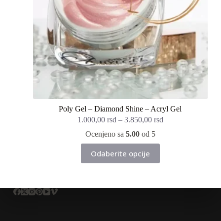
Poly Gel – Diamond Shine – Acryl Gel
1.000,00
rsd
–
3.850,00
rsd
Ocenjeno sa
5.00
od 5
Ovaj
Odaberite opcije
proizvod
ima
više
varijanti.
Opcije
mogu
biti
izabrane