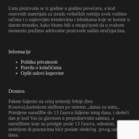
Lista proizvoda se iz godine u godinu povećava, a kod
osnovnih materijala za izradu veštačkih noktiju uvek vodimo
računa i o najnovijim trendovima i tehnikama koje se koriste u
datom trenutku, kako bismo bili u mogućnosti da u svakom
momentu pružimo adekvatne proizvode našim stručnjacima.
Informacije
Politika privatnosti
Pravila o kolačićama
Opšti uslovi kupovine
Dostava
Pakete šaljemo na celoj teritoriji Srbije (bez
Kosova),kurirskom službom po sistemu „danas za sutra„.
Primljene narudžbe do 13 časova šaljemo istog dana, i sledeći
dan je kod Vas (u glavnom u prepodnevnim satima), a
narudžbine koje su pristigle posle 13 časova, subotom,
nedeljom ili praznicima biće poslate sledećeg prvog radnog
dana.