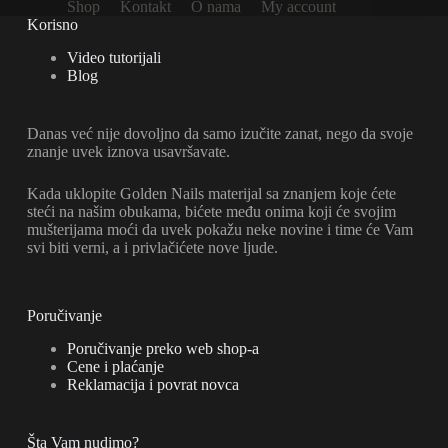
Shop
Kontakt
O nama
My account
Korisno
Video tutorijali
Blog
Danas već nije dovoljno da samo izučite zanat, nego da svoje
znanje uvek iznova usavršavate.
Kada uklopite Golden Nails materijal sa znanjem koje ćete
steći na našim obukama, bićete među onima koji će svojim
mušterijama moći da uvek pokažu neke novine i time će Vam
svi biti verni, a i privlačićete nove ljude.
Poručivanje
Poručivanje preko web shop-a
Cene i plaćanje
Reklamacija i povrat novca
Šta Vam nudimo?