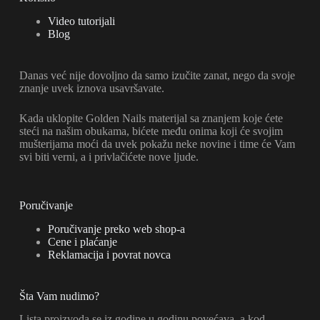
Video tutorijali
Blog
Danas već nije dovoljno da samo izučite zanat, nego da svoje
znanje uvek iznova usavršavate.
Kada uklopite Golden Nails materijal sa znanjem koje ćete
steći na našim obukama, bićete među onima koji će svojim
mušterijama moći da uvek pokažu neke novine i time će Vam
svi biti verni, a i privlačićete nove ljude.
Poručivanje
Poručivanje preko web shop-a
Cene i plaćanje
Reklamacija i povrat novca
Šta Vam nudimo?
Lista proizvoda se iz godine u godinu povećava, a kod