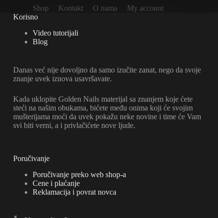
Shop
Kontakt
O nama
My account
Korisno
Video tutorijali
Blog
Danas već nije dovoljno da samo izučite zanat, nego da svoje
znanje uvek iznova usavršavate.
Kada uklopite Golden Nails materijal sa znanjem koje ćete
steći na našim obukama, bićete među onima koji će svojim
mušterijama moći da uvek pokažu neke novine i time će Vam
svi biti verni, a i privlačićete nove ljude.
Poručivanje
Poručivanje preko web shop-a
Cene i plaćanje
Reklamacija i povrat novca