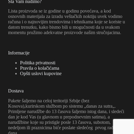
Šta Vam nudimo?
Lista proizvoda se iz godine u godinu povećava, a kod
osnovnih materijala za izradu veštačkih noktiju uvek vodimo
računa i o najnovijim trendovima i tehnikama koje se koriste u
datom trenutku, kako bismo bili u mogućnosti da u svakom
momentu pružimo adekvatne proizvode našim stručnjacima.
Informacije
Politika privatnosti
Pravila o kolačićama
Opšti uslovi kupovine
Dostava
Pakete šaljemo na celoj teritoriji Srbije (bez
Kosova),kurirskom službom po sistemu „danas za sutra„.
Primljene narudžbe do 13 časova šaljemo istog dana, i sledeći
dan je kod Vas (u glavnom u prepodnevnim satima), a
narudžbine koje su pristigle posle 13 časova, subotom,
nedeljom ili praznicima biće poslate sledećeg prvog radnog
dana.