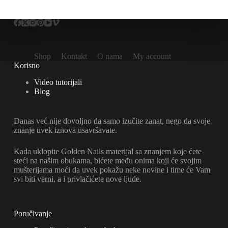
Shop
Kontakt
O nama
My account
Korisno
Video tutorijali
Blog
Danas već nije dovoljno da samo izučite zanat, nego da svoje
znanje uvek iznova usavršavate.
Kada uklopite Golden Nails materijal sa znanjem koje ćete
steći na našim obukama, bićete među onima koji će svojim
mušterijama moći da uvek pokažu neke novine i time će Vam
svi biti verni, a i privlačićete nove ljude.
Poručivanje