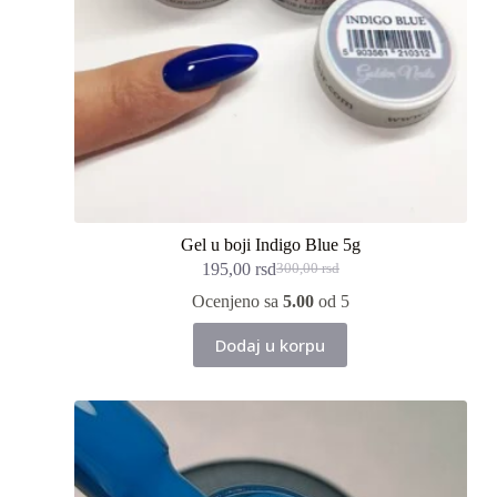
Gel u boji Indigo Blue 5g
195,00
rsd
300,00
rsd
Originalna
Trenutna
cena
cena
Ocenjeno sa
5.00
od 5
je
je:
bila:
195,00 rsd.
Dodaj u korpu
300,00 rsd.