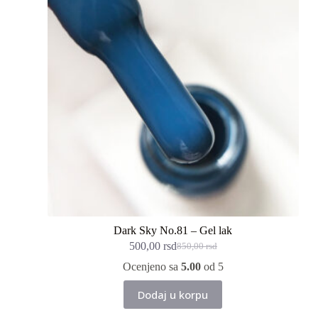
Dark Sky No.81 – Gel lak
500,00
rsd
850,00
rsd
Originalna
Trenutna
cena
cena
Ocenjeno sa
5.00
od 5
je
je:
bila:
500,00 rsd.
Dodaj u korpu
850,00 rsd.