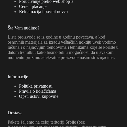
Poručivanje preko web shop-a
Cene i plaćanje
Reklamacija i povrat novca
Šta Vam nudimo?
Lista proizvoda se iz godine u godinu povećava, a kod
osnovnih materijala za izradu veštačkih noktiju uvek vodimo
računa i o najnovijim trendovima i tehnikama koje se koriste u
datom trenutku, kako bismo bili u mogućnosti da u svakom
momentu pružimo adekvatne proizvode našim stručnjacima.
Informacije
Politika privatnosti
Pravila o kolačićama
Opšti uslovi kupovine
Dostava
Pakete šaljemo na celoj teritoriji Srbije (bez