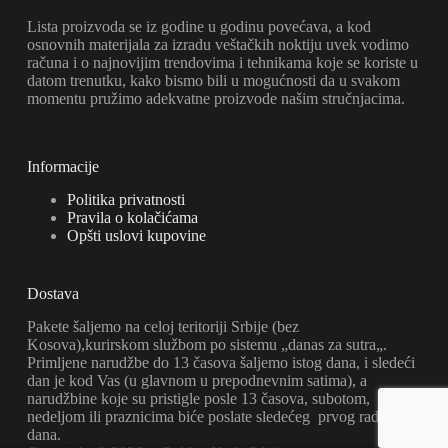
Lista proizvoda se iz godine u godinu povećava, a kod
osnovnih materijala za izradu veštačkih noktiju uvek vodimo
računa i o najnovijim trendovima i tehnikama koje se koriste u
datom trenutku, kako bismo bili u mogućnosti da u svakom
momentu pružimo adekvatne proizvode našim stručnjacima.
Informacije
Politika privatnosti
Pravila o kolačićama
Opšti uslovi kupovine
Dostava
Pakete šaljemo na celoj teritoriji Srbije (bez
Kosova),kurirskom službom po sistemu „danas za sutra„.
Primljene narudžbe do 13 časova šaljemo istog dana, i sledeći
dan je kod Vas (u glavnom u prepodnevnim satima), a
narudžbine koje su pristigle posle 13 časova, subotom,
nedeljom ili praznicima biće poslate sledećeg prvog radnog
dana.