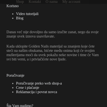
Shop
Kontakt
O nama
My account
Korisno
Video tutorijali
Blog
Danas već nije dovoljno da samo izučite zanat, nego da svoje
znanje uvek iznova usavršavate.
Kada uklopite Golden Nails materijal sa znanjem koje ćete
steći na našim obukama, bićete među onima koji će svojim
mušterijama moći da uvek pokažu neke novine i time će Vam
svi biti verni, a i privlačićete nove ljude.
Poručivanje
Poručivanje preko web shop-a
Cene i plaćanje
Reklamacija i povrat novca
Šta Vam nudimo?