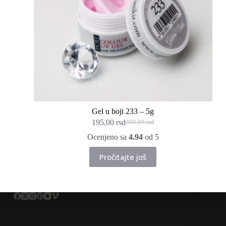
Gel u boji 233 – 5g
195,00
rsd
300,00
rsd
Originalna
Trenutna
cena
cena
Ocenjeno sa
4.94
od 5
je
je:
bila:
195,00 rsd.
Pročitajte još
300,00 rsd.